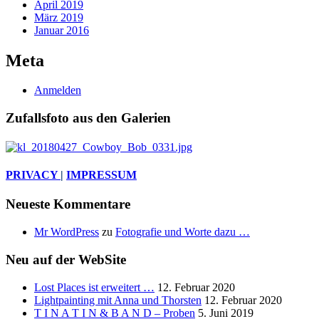
April 2019
März 2019
Januar 2016
Meta
Anmelden
Zufallsfoto aus den Galerien
PRIVACY
|
IMPRESSUM
Neueste Kommentare
Mr WordPress
zu
Fotografie und Worte dazu …
Neu auf der WebSite
Lost Places ist erweitert …
12. Februar 2020
Lightpainting mit Anna und Thorsten
12. Februar 2020
T I N A T I N & B A N D – Proben
5. Juni 2019