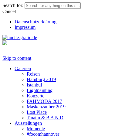
Search for:
Cancel
Datenschutzerklärung
Impressum
Skip to content
Galerien
Reisen
Hamburg 2019
Istanbul
Lightpainting
Konzerte
FAHMODA 2017
Maskenzauber 2019
Lost Place
Tinatin & B A N D
Ausstellungen
Momente
#focomhannover