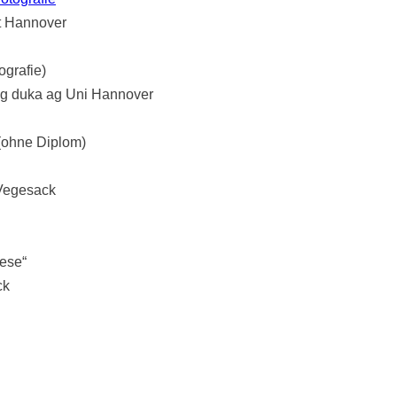
ät Hannover
grafie)
ng duka ag Uni Hannover
(ohne Diplom)
-Vegesack
iese“
ck