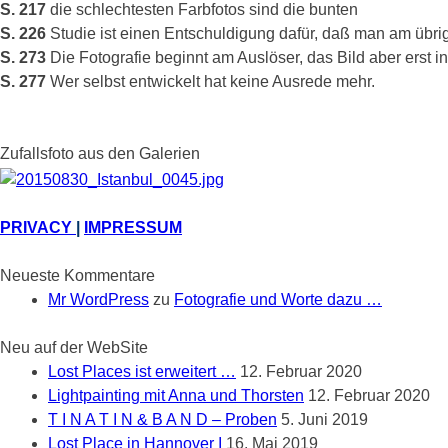
S. 217
die schlechtesten Farbfotos sind die bunten
S. 226
Studie ist einen Entschuldigung dafür, daß man am übri
S. 273
Die Fotografie beginnt am Auslöser, das Bild aber erst
S. 277
Wer selbst entwickelt hat keine Ausrede mehr.
Zufallsfoto aus den Galerien
PRIVACY
|
IMPRESSUM
Neueste Kommentare
Mr WordPress
zu
Fotografie und Worte dazu …
Neu auf der WebSite
Lost Places ist erweitert …
12. Februar 2020
Lightpainting mit Anna und Thorsten
12. Februar 2020
T I N A T I N & B A N D – Proben
5. Juni 2019
Lost Place in Hannover I
16. Mai 2019