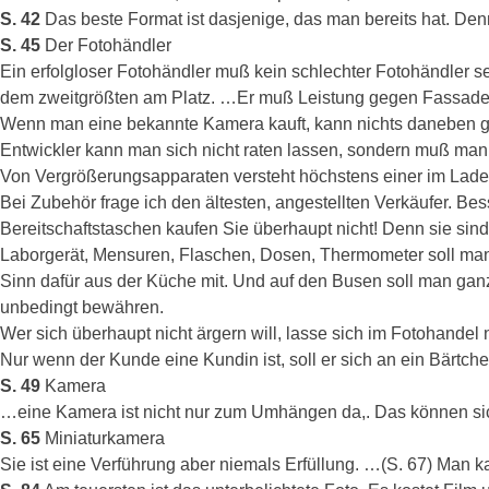
S. 42
Das beste Format ist dasjenige, das man bereits hat. Den
S. 45
Der Fotohändler
Ein erfolgloser Fotohändler muß kein schlechter Fotohändler s
dem zweitgrößten am Platz. …Er muß Leistung gegen Fassade se
Wenn man eine bekannte Kamera kauft, kann nichts daneben gehe
Entwickler kann man sich nicht raten lassen, sondern muß man
Von Vergrößerungsapparaten versteht höchstens einer im Laden
Bei Zubehör frage ich den ältesten, angestellten Verkäufer. Be
Bereitschaftstaschen kaufen Sie überhaupt nicht! Denn sie sin
Laborgerät, Mensuren, Flaschen, Dosen, Thermometer soll man 
Sinn dafür aus der Küche mit. Und auf den Busen soll man gan
unbedingt bewähren.
Wer sich überhaupt nicht ärgern will, lasse sich im Fotohandel 
Nur wenn der Kunde eine Kundin ist, soll er sich an ein Bärtc
S. 49
Kamera
…eine Kamera ist nicht nur zum Umhängen da,. Das können sich
S. 65
Miniaturkamera
Sie ist eine Verführung aber niemals Erfüllung. …(S. 67) Man k