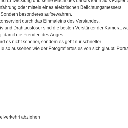
 und Entwicklung und keine Macht des Labors kann aufs Papier br
Erfahrung oder mittels eines elektrischen Belichtungsmessers.
en. Sondern besonderes aufbewahren.
 konserviert durch das Einmaleins des Verstandes.
v und Drahtauslöser sind die besten Verstärker der Kamera, wen
egt damit die Freuden des Auges.
ird es nicht schöner, sondern es geht nur schneller
ie so aussehen wie der Fotografiertes es von sich glaubt. Portrai
gelverkehrt abziehen