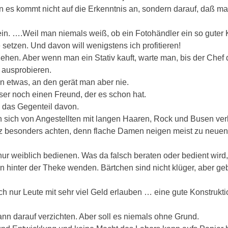
n es kommt nicht auf die Erkenntnis an, sondern darauf, daß ma
ein. ….Weil man niemals weiß, ob ein Fotohändler ein so guter
tzen. Und davon will wenigstens ich profitieren!
n. Aber wenn man ein Stativ kauft, warte man, bis der Chef de
 ausprobieren.
 etwas, an den gerät man aber nie.
sser noch einen Freund, der es schon hat.
d das Gegenteil davon.
sich von Angestellten mit langen Haaren, Rock und Busen verk
z besonders achten, denn flache Damen neigen meist zu neuen 
nur weiblich bedienen. Was da falsch beraten oder bedient wird,
hen hinter der Theke wenden. Bärtchen sind nicht klüger, aber
 nur Leute mit sehr viel Geld erlauben … eine gute Konstrukti
ann darauf verzichten. Aber soll es niemals ohne Grund.