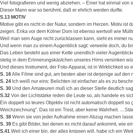
Viel fotografieren und wenig abziehen. – Einer hat einmal von si
Dieser Mann war so berühmt, daß er ehrlich werden durfte.
S.13 MOTIV
Motive gibt es nicht in der Natur, sondern im Herzen. Motiv is
zeigen. Erika vor dem Kölner Dom ist ebenso wertvoll wie M
Weil man sein Auge nicht zurücklassen kann, sieht es immer nu
Und wenn man zu einem Augenblick sagt: verweile doch, du bis
Das Leben besteht aus einer Kette unendlich vieler Augenblick
stetig in dem Erinnerungskästchen unseres Hirns versinken wü
Und dieses Instrument, der Foto-Apparat, ist in Wirklichkeit so
S. 16
Alle Filme sind gut, am besten aber ist derjenige auf den 
S. 24
Ich weiß nur eins: Belichten ist einfacher als es zu besch
S. 30
Und den Amateuren muß ich an dieser Stelle deutlich sa
S.32
Von der Lichtstärke reden die Leute so, als handele es sic
Ein doppelt so teures Objektiv ist nicht automatisch doppelt so
Weichzeichnung”. Das ist ein Trost, aber keine Wahrheit. …Stä
S. 38
Wenn sie von jeder Aufnahme einen Abzug machen lassen, d
S. 39
Es gibt Bilder, bei denen es nicht darauf ankommt, wie ein
S.41
Weil ich einer bin, der alles knipsen will, habe ich ein Weit