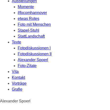
Ausstellungen
Momente
#focomhannover
etwas Rotes
Foto mit Menschen
Stapel-Stuhl
StattLandschaft
Texte
Fotodiskussionen I
Fotodiskussionen II
Alexander Spoerl
Foto-Zitate
Vita
Kontakt
Vorträge
Grafie
Alexander Spoerl