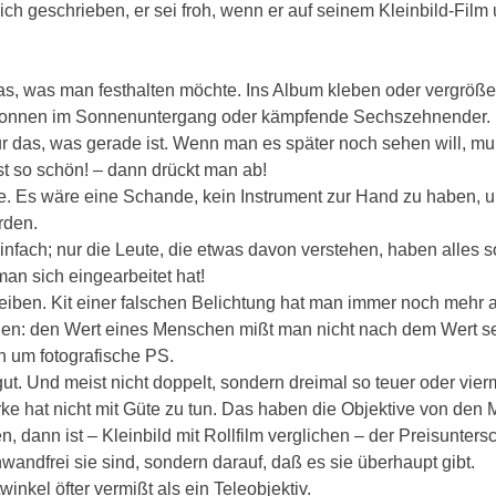
ch geschrieben, er sei froh, wenn er auf seinem Kleinbild-Film u
t das, was man festhalten möchte. Ins Album kleben oder vergröß
ülltonnen im Sonnenuntergang oder kämpfende Sechszehnender.
r das, was gerade ist. Wenn man es später noch sehen will, mu
t so schön! – dann drückt man ab!
e. Es wäre eine Schande, kein Instrument zur Hand zu haben, u
rden.
 einfach; nur die Leute, die etwas davon verstehen, haben alles 
man sich eingearbeitet hat!
reiben. Kit einer falschen Belichtung hat man immer noch mehr a
gen: den Wert eines Menschen mißt man nicht nach dem Wert s
h um fotografische PS.
 gut. Und meist nicht doppelt, sondern dreimal so teuer oder vi
rke hat nicht mit Güte zu tun. Das haben die Objektive von den
ann ist – Kleinbild mit Rollfilm verglichen – der Preisuntersch
wandfrei sie sind, sondern darauf, daß es sie überhaupt gibt.
winkel öfter vermißt als ein Teleobjektiv.