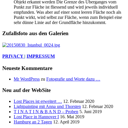
Objekt erkannt werden Die Grenze des Überganges vom
Punkt zur Fläche ist fliessend und wird jeweils individuell
empfunden. Was aber auf einer sonst leeren Fläche noch als
Punkt wirkt, wird selbst zur Fläche, wenn zum Beispiel eine
sehr dünne Linie auf der Grundfläche hinzukommt.
Zufallsfoto aus den Galerien
PRIVACY
|
IMPRESSUM
Neueste Kommentare
Mr WordPress
zu
Fotografie und Worte dazu …
Neu auf der WebSite
Lost Places ist erweitert …
12. Februar 2020
Lightpainting mit Anna und Thorsten
12. Februar 2020
T I N A T I N & B A N D – Proben
5. Juni 2019
Lost Place in Hannover I
16. Mai 2019
Hamburg an 2 Tagen
12. April 2019