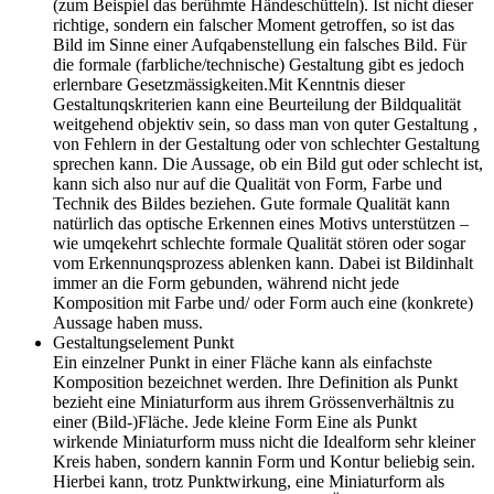
(zum Beispiel das berühmte Händeschütteln). Ist nicht dieser
richtige, sondern ein falscher Moment getroffen, so ist das
Bild im Sinne einer Aufqabenstellung ein falsches Bild. Für
die formale (farbliche/technische) Gestaltung gibt es jedoch
erlernbare Gesetzmässigkeiten.
Mit Kenntnis dieser
Gestaltunqskriterien kann eine Beurteilung der Bildqualität
weitgehend objektiv sein, so dass man von quter Gestaltung ,
von Fehlern in der Gestaltung oder von schlechter Gestaltung
sprechen kann. Die Aussage, ob ein Bild gut oder schlecht ist,
kann sich also nur auf die Qualität von Form, Farbe und
Technik des Bildes beziehen. Gute formale Qualität kann
natürlich das optische Erkennen eines Motivs unterstützen –
wie umqekehrt schlechte formale Qualität stören oder sogar
vom Erkennunqsprozess ablenken kann. Dabei ist Bildinhalt
immer an die Form gebunden, während nicht jede
Komposition mit Farbe und/ oder Form auch eine (konkrete)
Aussage haben muss.
Gestaltungselement Punkt
Ein einzelner Punkt in einer Fläche kann als einfachste
Komposition bezeichnet werden. Ihre Definition als Punkt
bezieht eine Miniaturform aus ihrem Grössenverhältnis zu
einer (Bild-)Fläche. Jede kleine Form Eine als Punkt
wirkende Miniaturform muss nicht die Idealform sehr kleiner
Kreis haben, sondern kannin Form und Kontur beliebig sein.
Hierbei kann, trotz Punktwirkung, eine Miniaturform als