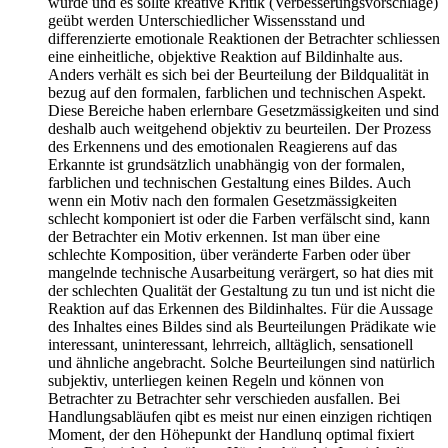
wurde und es sollte kreative Kritik (Verbesserungsvorschläge)
geübt werden Unterschiedlicher Wissensstand und
differenzierte emotionale Reaktionen der Betrachter schliessen
eine einheitliche, objektive Reaktion auf Bildinhalte aus.
Anders verhält es sich bei der Beurteilung der Bildqualität in
bezug auf den formalen, farblichen und technischen Aspekt.
Diese Bereiche haben erlernbare Gesetzmässigkeiten und sind
deshalb auch weitgehend objektiv zu beurteilen. Der Prozess
des Erkennens und des emotionalen Reagierens auf das
Erkannte ist grundsätzlich unabhängig von der formalen,
farblichen und technischen Gestaltung eines Bildes. Auch
wenn ein Motiv nach den formalen Gesetzmässigkeiten
schlecht komponiert ist oder die Farben verfälscht sind, kann
der Betrachter ein Motiv erkennen. Ist man über eine
schlechte Komposition, über veränderte Farben oder über
mangelnde technische Ausarbeitung verärgert, so hat dies mit
der schlechten Qualität der Gestaltung zu tun und ist nicht die
Reaktion auf das Erkennen des Bildinhaltes. Für die Aussage
des Inhaltes eines Bildes sind als Beurteilungen Prädikate wie
interessant, uninteressant, lehrreich, alltäglich, sensationell
und ähnliche angebracht. Solche Beurteilungen sind natürlich
subjektiv, unterliegen keinen Regeln und können von
Betrachter zu Betrachter sehr verschieden ausfallen. Bei
Handlungsabläufen qibt es meist nur einen einzigen richtiqen
Moment, der den Höhepunkt der Handlunq optimal fixiert