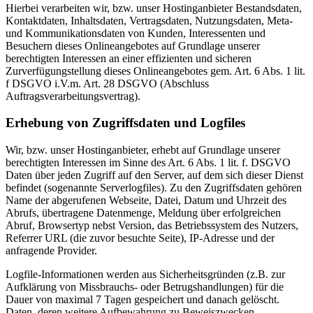
Hierbei verarbeiten wir, bzw. unser Hostinganbieter Bestandsdaten,
Kontaktdaten, Inhaltsdaten, Vertragsdaten, Nutzungsdaten, Meta-
und Kommunikationsdaten von Kunden, Interessenten und
Besuchern dieses Onlineangebotes auf Grundlage unserer
berechtigten Interessen an einer effizienten und sicheren
Zurverfügungstellung dieses Onlineangebotes gem. Art. 6 Abs. 1 lit.
f DSGVO i.V.m. Art. 28 DSGVO (Abschluss
Auftragsverarbeitungsvertrag).
Erhebung von Zugriffsdaten und Logfiles
Wir, bzw. unser Hostinganbieter, erhebt auf Grundlage unserer
berechtigten Interessen im Sinne des Art. 6 Abs. 1 lit. f. DSGVO
Daten über jeden Zugriff auf den Server, auf dem sich dieser Dienst
befindet (sogenannte Serverlogfiles). Zu den Zugriffsdaten gehören
Name der abgerufenen Webseite, Datei, Datum und Uhrzeit des
Abrufs, übertragene Datenmenge, Meldung über erfolgreichen
Abruf, Browsertyp nebst Version, das Betriebssystem des Nutzers,
Referrer URL (die zuvor besuchte Seite), IP-Adresse und der
anfragende Provider.
Logfile-Informationen werden aus Sicherheitsgründen (z.B. zur
Aufklärung von Missbrauchs- oder Betrugshandlungen) für die
Dauer von maximal 7 Tagen gespeichert und danach gelöscht.
Daten, deren weitere Aufbewahrung zu Beweiszwecken