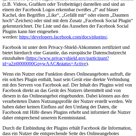
(z.B. Videos, Grafiken oder Textbeiträge) darstellen und sind an
einem der Facebook Logos erkennbar (weißes „f“ auf blauer
Kachel, den Begriffen „Like“, „Gefällt mir“ oder einem „Daumen
hoch“-Zeichen) oder sind mit dem Zusatz „Facebook Social Plugin“
gekennzeichnet. Die Liste und das Aussehen der Facebook Social
Plugins kann hier eingesehen
werden:
https://developers.facebook.com/docs/plugins/
.
Facebook ist unter dem Privacy-Shield-Abkommen zertifiziert und
bietet hierdurch eine Garantie, das europäische Datenschutzrecht
einzuhalten (
https://www.privacyshield.gov/participant?
id=a2zt0000000GnywAAC&status=Active
).
Wenn ein Nutzer eine Funktion dieses Onlineangebotes aufruft, die
ein solches Plugin enthält, baut sein Gerät eine direkte Verbindung
mit den Servern von Facebook auf. Der Inhalt des Plugins wird von
Facebook direkt an das Gerät des Nutzers übermittelt und von
diesem in das Onlineangebot eingebunden. Dabei können aus den
verarbeiteten Daten Nutzungsprofile der Nutzer erstellt werden. Wir
haben daher keinen Einfluss auf den Umfang der Daten, die
Facebook mit Hilfe dieses Plugins erhebt und informiert die Nutzer
daher entsprechend unserem Kenntnisstand.
Durch die Einbindung der Plugins erhält Facebook die Information,
dass ein Nutzer die entsprechende Seite des Onlineangebotes