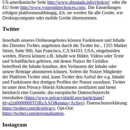
US-amerikanische Seite
http://www.aboutads.info/choices/
oder die
EU-Seite
http://www.youronlinechoices.com/
. Die Einstellungen
erfolgen plattformunabhängig, d.h. sie werden für alle Geräte, wie
Desktopcomputer oder mobile Geräte übernommen.
Twitter
Innerhalb unseres Onlineangebotes können Funktionen und Inhalte
des Dienstes Twitter, angeboten durch die Twitter Inc., 1355 Market
Street, Suite 900, San Francisco, CA 94103, USA, eingebunden
werden. Hierzu können z.B. Inhalte wie Bilder, Videos oder Texte
und Schaltflächen gehören, mit denen Nutzer Ihr Gefallen
betreffend die Inhalte kundtun, den Verfassern der Inhalte oder
unsere Beiträge abonnieren können. Sofern die Nutzer Mitglieder
der Plattform Twitter sind, kann Twitter den Aufruf der o.g. Inhalte
und Funktionen den dortigen Profilen der Nutzer zuordnen. Twitter
ist unter dem Privacy-Shield-Abkommen zertifiziert und bietet
hierdurch eine Garantie, das europäische Datenschutzrecht
einzuhalten (
https://www.privacyshield.gov/participant?
id=a2zt0000000TORzAAO&status=Active
). Datenschutzerklärung:
https://twitter.com/de/privacy
, Opt-Out:
https://twitter.com/personalization
.
Instagram