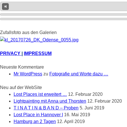
Zufallsfoto aus den Galerien
PRIVACY
|
IMPRESSUM
Neueste Kommentare
Mr WordPress
zu
Fotografie und Worte dazu …
Neu auf der WebSite
Lost Places ist erweitert …
12. Februar 2020
Lightpainting mit Anna und Thorsten
12. Februar 2020
T I N A T I N & B A N D – Proben
5. Juni 2019
Lost Place in Hannover I
16. Mai 2019
Hamburg an 2 Tagen
12. April 2019