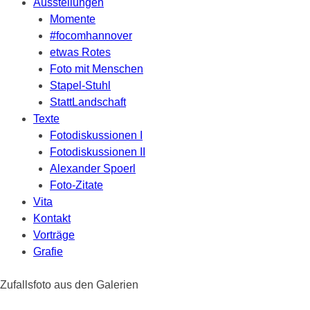
Ausstellungen
Momente
#focomhannover
etwas Rotes
Foto mit Menschen
Stapel-Stuhl
StattLandschaft
Texte
Fotodiskussionen I
Fotodiskussionen II
Alexander Spoerl
Foto-Zitate
Vita
Kontakt
Vorträge
Grafie
Zufallsfoto aus den Galerien